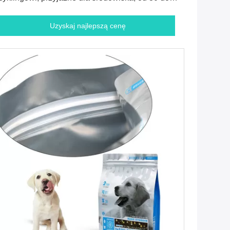
0 mikronów
Uzyskaj najlepszą cenę