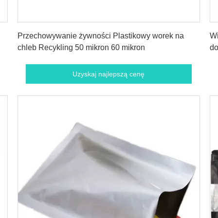
Uzyskaj najlepszą cenę
Przechowywanie żywności Plastikowy worek na
Wi
chleb Recykling 50 mikron 60 mikron
do
je
Uzyskaj najlepszą cenę