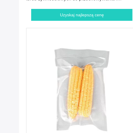
dostosowywania żywności
Uzyskaj najlepszą cenę