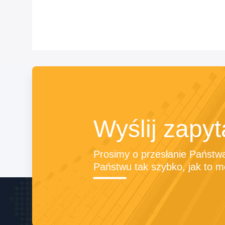
Wyślij zapyt
Prosimy o przesłanie Państw
Państwu tak szybko, jak to m