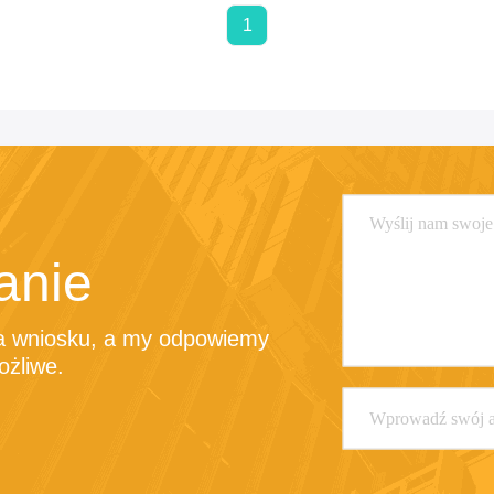
1
anie
a wniosku, a my odpowiemy 
ożliwe.