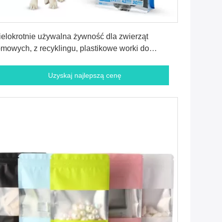
Uzyskaj najlepszą cenę
elokrotnie używalna żywność dla zwierząt
mowych, z recyklingu, plastikowe worki do
dzenia 0,03 0,04 0,05 mm
Uzyskaj najlepszą cenę