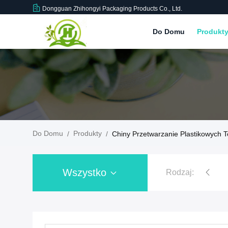
Dongguan Zhihongyi Packaging Products Co., Ltd.
Do Domu
Produkt
Do Domu
Produkty
/
/
Chiny Przetwarzanie Plastikowych 
Wszystko
Rodzaj:
Plastikowe torby zip z recykling