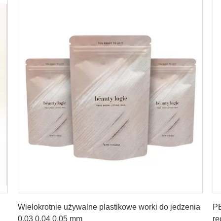
Uzyskaj najlepszą cenę
Wielokrotnie używalne plastikowe worki do jedzenia
PE
0,03 0,04 0,05 mm
re