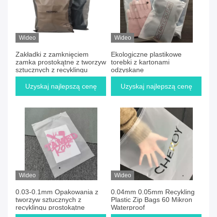
Wideo
Wideo
Zakładki z zamknięciem
Ekologiczne plastikowe
zamka prostokątne z tworzyw
torebki z kartonami
sztucznych z recyklingu
odzyskane
Uzyskaj najlepszą cenę
Uzyskaj najlepszą cenę
Wideo
Wideo
0.03-0.1mm Opakowania z
0.04mm 0.05mm Recykling
tworzyw sztucznych z
Plastic Zip Bags 60 Mikron
recyklingu prostokątne
Waterproof