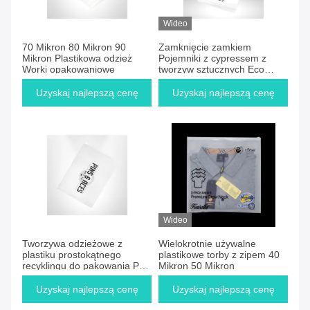
Wideo
70 Mikron 80 Mikron 90
Zamknięcie zamkiem
Mikron Plastikowa odzież
Pojemniki z cypressem z
Worki opakowaniowe
tworzyw sztucznych Eco
Friendly 0.09mm 0.1mm
Uzyskaj najlepszą cenę
Uzyskaj najlepszą cenę
Wideo
Tworzywa odzieżowe z
Wielokrotnie używalne
plastiku prostokątnego
plastikowe torby z zipem 40
recyklingu do pakowania PE
Mikron 50 Mikron
PP CPE OPP
Uzyskaj najlepszą cenę
Uzyskaj najlepszą cenę