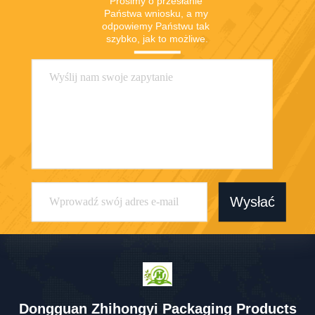
Prosimy o przesłanie 
Państwa wniosku, a my 
odpowiemy Państwu tak 
szybko, jak to możliwe.
Wysłać
Dongguan Zhihongyi Packaging Products