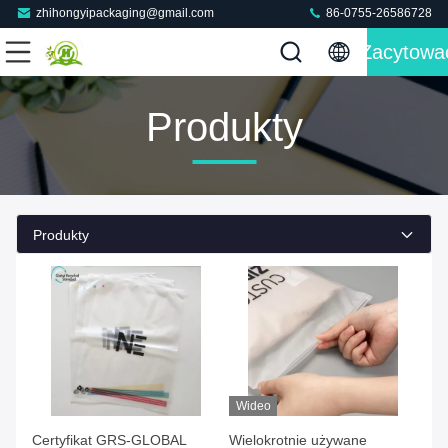
zhihongyipackaging@gmail.com
86-0755-26586728
Zacytowa
Produkty
Produkty
Wideo
Certyfikat GRS-GLOBAL
Wielokrotnie używane