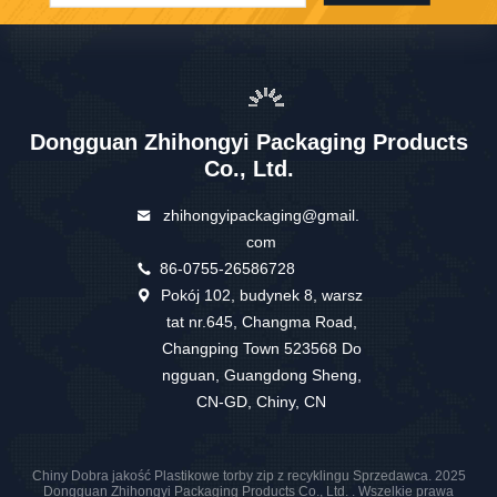
Dongguan Zhihongyi Packaging Products
Co., Ltd.
zhihongyipackaging@gmail.
com
86-0755-26586728
Pokój 102, budynek 8, warsz
tat nr.645, Changma Road,
Changping Town 523568 Do
ngguan, Guangdong Sheng,
CN-GD, Chiny, CN
Chiny Dobra jakość Plastikowe torby zip z recyklingu Sprzedawca. 2025
Dongguan Zhihongyi Packaging Products Co., Ltd. . Wszelkie prawa