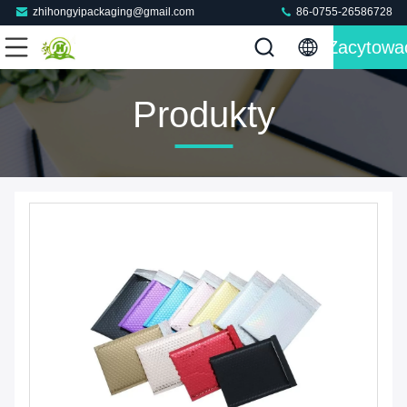
zhihongyipackaging@gmail.com
86-0755-26586728
Zacytowa
Produkty