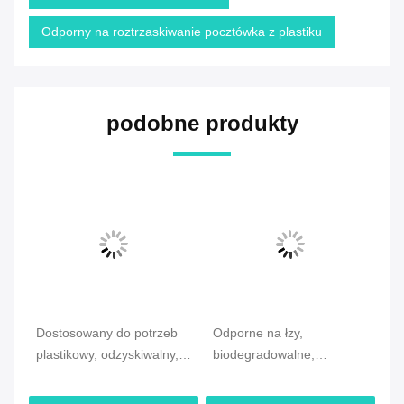
Odporny na roztrzaskiwanie pocztówka z plastiku
podobne produkty
Dostosowany do potrzeb
Odporne na łzy,
Po
plastikowy, odzyskiwalny,
biodegradowalne,
re
plastikowy pęcherzyk
podkładkowane mailery
Ma
mailer z powłoką odporną
0,05 0,06 0,07 mm
mm