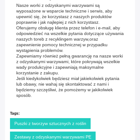
Nasze worki z odzyskanymi warzywami są
wyposażone w wsparcie techniczne i serwis, aby
upewnić się, że korzystasz z naszych produktów
poprawnie i jak najlepiej z nich korzystasz.
Oferujemy obsługę klienta przez telefon i e-mail, aby
odpowiedzieć na wszelkie pytania dotyczące używania
naszych toreb z recyklingem warzyw,oraz
zapewnienie pomocy technicznej w przypadku
wystąpienia problemów.
Zapewniamy również pełną gwarancję na nasze worki
z odzyskanymi warzywami, które pokrywają wszelkie
wady produkcyjne i zapewniają maksymalne
korzystanie z zakupu.
Jeśli kiedykolwiek będziesz miał jakiekolwiek pytania
lub obawy, nie wahaj się skontaktować z nami i
będziemy szczęśliwi, że pomożemy w jakikolwiek
sposób.
Tags:
Puszki z tworzyw sztucznych z roślin
Zestawy z odzyskanymi warzywami PE