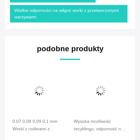
Wielkie odporności na wilgoć worki z przetworzonymi
warzywami
podobne produkty
0.07 0,08 0,09 0,1 mm
Wysoka możliwość
Ze
Worki z roślinami z
recyklingu, odporność na
PE
recyklingu PE PP CPE
działanie chemiczne, worki
na