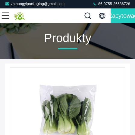
zhihongyipackaging@gmail.com
86-0755-26586728
Zacytowa
Produkty