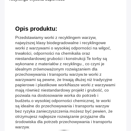
Opis produktu:
Przedstawiamy worki z recyklingem warzyw,
najwyższej klasy biodegradowalne i recyklingowe
worki z warzywami o wysokiej odporności na wilgoć,
trwałości, odporności na chemikalia oraz
niestandardowej grubości i konstrukcji.Te torby są
wykonane z materiałów z recyklingu., co czyni je
idealnym zrównoważonym rozwiązaniem dla
przechowywania i transportu warzyw.te worki z
warzywami są pewne, że trwają dłużej niż tradycyjne
papierowe i plastikowe workiNasze worki z warzywami
mają również niestandardowy projekt i grubość, co
pozwala na dostosowanie worka do potrzeb i
budżetu.o wysokiej odporności chemicznej, te worki
są idealne do przechowywania i transportu warzyw
bez ryzyka zanieczyszczenia.możesz być pewien, że
otrzymujesz najlepsze rozwiązanie przyjazne dla
środowiska dla potrzeb przechowywania i transportu
warzyw.