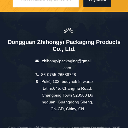
Dongguan Zhihongyi Packaging Products
Co., Ltd.
zhihongyipackaging@gmail.
com
86-0755-26586728
Pokój 102, budynek 8, warsz
tat nr.645, Changma Road,
Changping Town 523568 Do
ngguan, Guangdong Sheng,
CN-GD, Chiny, CN