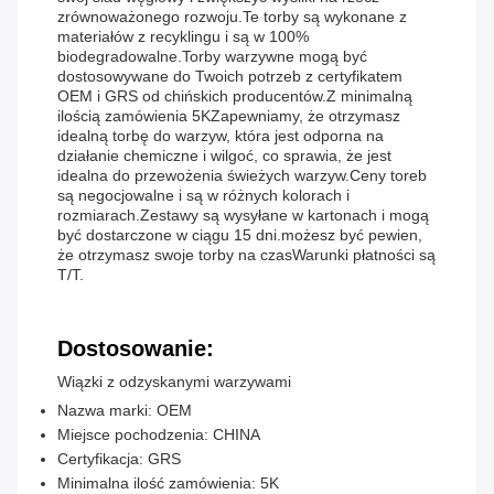
zrównoważonego rozwoju.Te torby są wykonane z
materiałów z recyklingu i są w 100%
biodegradowalne.Torby warzywne mogą być
dostosowywane do Twoich potrzeb z certyfikatem
OEM i GRS od chińskich producentów.Z minimalną
ilością zamówienia 5KZapewniamy, że otrzymasz
idealną torbę do warzyw, która jest odporna na
działanie chemiczne i wilgoć, co sprawia, że jest
idealna do przewożenia świeżych warzyw.Ceny toreb
są negocjowalne i są w różnych kolorach i
rozmiarach.Zestawy są wysyłane w kartonach i mogą
być dostarczone w ciągu 15 dni.możesz być pewien,
że otrzymasz swoje torby na czasWarunki płatności są
T/T.
Dostosowanie:
Wiązki z odzyskanymi warzywami
Nazwa marki: OEM
Miejsce pochodzenia: CHINA
Certyfikacja: GRS
Minimalna ilość zamówienia: 5K