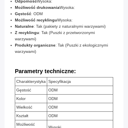
Odporność
Wysoka:
Możliwość drukowania
Wysoka:
Gęstość
: ODM
Możliwość recyklingu
Wysoka:
Naturalne
: Tak (pakiety z naturalnymi warzywami)
Z recyklingu
: Tak (Puszki z przetworzonymi
warzywami)
Produkty organiczne
: Tak (Puszki z ekologicznymi
warzywami)
Parametry techniczne:
Charakterystyka
Specyfikacja
Gęstość
ODM
Kolor
ODM
Wielkość
ODM
Kształt
ODM
Możliwość
Wysoki